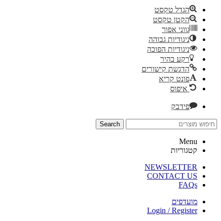
הגדל טקסט
הקטן טקסט
גווני אפור
ניגודיות גבוהה
ניגודיות הפוכה
רקע בהיר
הדגשת קישורים
פונט קריא
איפוס
פידבק
Search
Menu
קטגוריות
NEWSLETTER
CONTACT US
FAQs
מועדפים
Login / Register