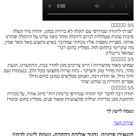





5/5
"פניתי ליהודה שנדורפי עם תקלה לא ברורה במזגן. יהודה מיד העלה
סיבות שונות שעלולות לגרום לתקלה ומהר מאד עלינו על התקלה ופתרנו
אותה. מפניות נוספות אליו נוכחתי שמדובר באיש מקצוע מאד מאד אמין,
מה שקריטי בתחום הזה. ממליץ בחום רב!"
שמואל גרינגליק





5/5
שמחנו מאוד מהשירות ! היינו צריכים מזגן לחדר בנות, התקשרנו, הגעת
מהר, נתת מחיר טוב והעיקר - נתת שרות מקצועי מכל הלב, בנעימות ועם
חיוך גדול. אז תודה רבה, ואנחנו ממליצים כמובן בחום גדול!
אפרים ויהודית בן שוחט יצהר





5/5
תודה רבה לחבר יקר יהודה שנדורפי מ"נחת רוח" מיזוג אוויר, על מכירה
והתקנת מזגן בזריזות יעילות ומקצועיות ומאור פנים. ממליץ בחום ובקור!
נשמח לייעץ לך
יצירת קשר
השאירו פרטים, נחזור אליכם בהקדם- נשמח ליעץ לכם!!