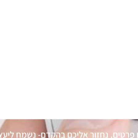
 פרטים, נחזור אליכם בהקדם- נשמח ליעץ 