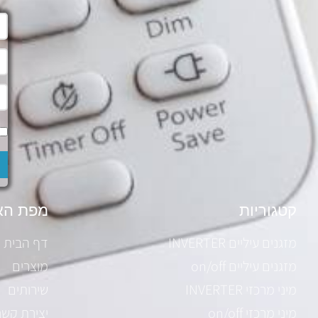
קטגוריות
מפת הא
מזגנים עיליים INVERTER
דף הבית
מזגנים עיליים on/off
מוצרים
מיני מרכזי INVERTER
שירותים
מיני מרכזי on/off
יצירת קשר