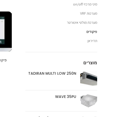
מיני מרכזי on/off
מערכות VRF
מערכת מולטי אינוורטר
פיקודים
תדיראן
פיקוד מרכז
מוצרים
TADIRAN MULTI LOW 250N
WAVE 35PU