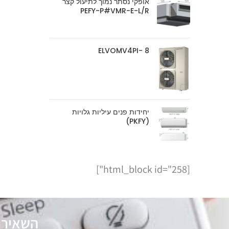
אופקי נסתר נמוך לתיעול קצר
PEFY-P#VMR-E-L/R
ELVOMV4PI- 8
יחידות פנים עיליות גלויות
(PKFY)
[html_block id="258"]
השאירו