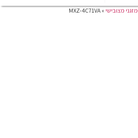
מזגני מצובישי
»
MXZ-4C71VA