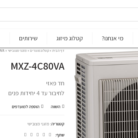
מי אנחנו?
קטלוג מיזוג
שירותים
י
דף הבית
»
קטלוג מוצרים
»
מזגני מצובישי
»
0VA
MXZ-4C80VA
חד פאזי
לחיבור עד 4 יחידות פנים
השווה
הוספה למועדפים
קטגוריה:
מזגני מצובישי
שתף