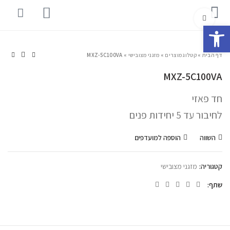
Click to enlarge
פתח סרגל נגישות
דף הבית
»
קטלוג מוצרים
»
מזגני מצובישי
»
MXZ-5C100VA
MXZ-5C100VA
חד פאזי
לחיבור עד 5 יחידות פנים
השווה
הוספה למועדפים
קטגוריה:
מזגני מצובישי
שתף