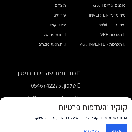
מזגנים עיליים on/off
מוצרים
מיני מרכזי INVERTER
שירותים
מיני מרכזי on/off
יצירת קשר
מערכות VRF
הרשימה שלך
מערכות Multi INVERTER
השוואת מוצרים
כתובת: חרשה מערב בנימין
טלפון: 0546742275
yehuda@nahat-ruah.co.il
קוקיז והעדפות פרטיות
אנחנו משתמשים בקוקיז לצורך הפעלת האתר, מדידה ושיווק.
© כל הזכויות שמורות יהודה שנדורפי.
מסכים
לא מסכים
Nir Digital Solutions
site by