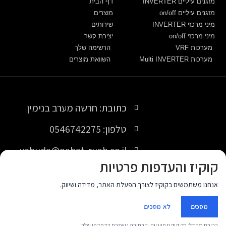
מזגנים עיליים INVERTER
דף הבית
מזגנים עיליים on/off
מוצרים
מיני מרכזי INVERTER
שירותים
מיני מרכזי on/off
יצירת קשר
מערכות VRF
הרשימה שלך
מערכות Multi INVERTER
השוואת מוצרים
כתובת: חרשה מערב בנימין
טלפון: 0546742275
yehuda@nahat-ruah.co.il
קוקיז והעדפות פרטיות
אנחנו משתמשים בקוקיז לצורך הפעלת האתר, מדידה ושיווק.
© כל הזכויות שמורות יהודה שנדורפי.
מסכים
לא מסכים
Nir Digital Solutions
site by
ברירת מחדל: רק קוקיז חיוניים. הבחירה נשמרת בדפדפן שלך.