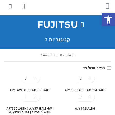
פתח סרגל נגישות
FUJITSU
קטגוריות
דף הבית
»
FUJITSU
»
עמוד 2
הראה סרגל צד
AJY342GALH | AJY360GALH
AJY306GALH | AJY324GALH
AJY360LALBH | AJY378LALBHW |
AJY342LALBH
AJY396LALBH | AJY414LALBH