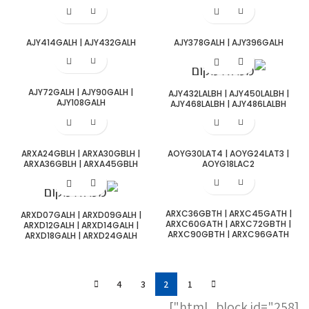
AJY414GALH | AJY432GALH
AJY378GALH | AJY396GALH
AJY72GALH | AJY90GALH |
AJY432LALBH | AJY450LALBH |
AJY108GALH
AJY468LALBH | AJY486LALBH
ARXA24GBLH | ARXA30GBLH |
AOYG30LAT4 | AOYG24LAT3 |
ARXA36GBLH | ARXA45GBLH
AOYG18LAC2
ARXC36GBTH | ARXC45GATH |
ARXD07GALH | ARXD09GALH |
ARXC60GATH | ARXC72GBTH |
ARXD12GALH | ARXD14GALH |
ARXC90GBTH | ARXC96GATH
ARXD18GALH | ARXD24GALH
4
3
2
1
[html_block id="258"]