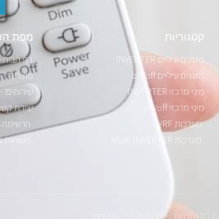
קטגוריות
מפת הא
מזגנים עיליים INVERTER
דף הבית
מזגנים עיליים on/off
מוצרים
מיני מרכזי INVERTER
שירותים
מיני מרכזי on/off
יצירת קשר
מערכות VRF
הרשימה 
מערכות Multi INVERTER
השוואת מ
© כל הזכויות שמורות יהודה שנדורפי.