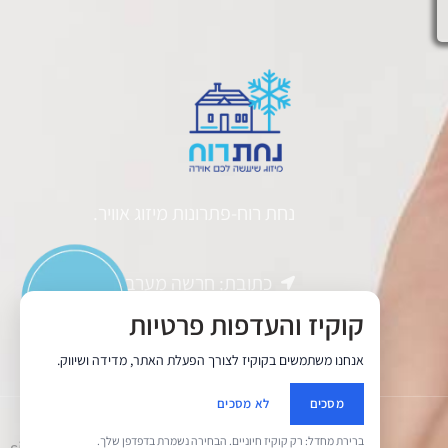
נחת רוח-פתרונות מיזוג אוויר.
כתובת: חרשה מערב בנימין
קוקיז והעדפות פרטיות
טלפון: 0546742275
אנחנו משתמשים בקוקיז לצורך הפעלת האתר, מדידה ושיווק.
yehuda@nahat-ruah.co.il
מסכים
לא מסכים
ברירת מחדל: רק קוקיז חיוניים. הבחירה נשמרת בדפדפן שלך.
site by
Nir Digital Solutions