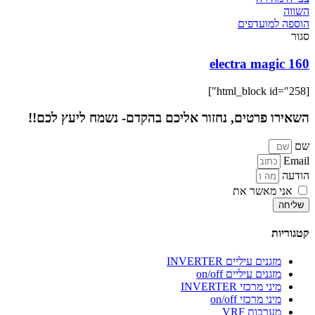
השווה
הוספה למועדפים
סגור
electra magic 160
[html_block id="258"]
השאירו פרטים, נחזור אליכם בהקדם- נשמח ליעץ לכם!!
שם
Email
הודעה
אני מאשר את
מדיניות הפרטיות
של האתר
שליחה
קטגוריות
מזגנים עיליים INVERTER
מזגנים עיליים on/off
מיני מרכזי INVERTER
מיני מרכזי on/off
מערכות VRF