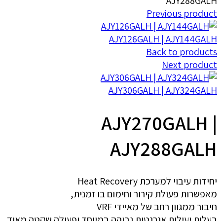
AJY288GALH
Previous product
AJY126GALH | AJY144GALH
Back to products
Next product
AJY306GALH | AJY324GALH
AJY270GALH |
AJY288GALH
יחידות עיבוי למערכת Heat Recovery
מאפשרות פעולת קירור וחימום בו זמנית,
חיבור ממגוון רחב של מאיידי VRF
בעלות יעילות אנרגטית גבוהה במיוחד ופעולה שקטה מאוד