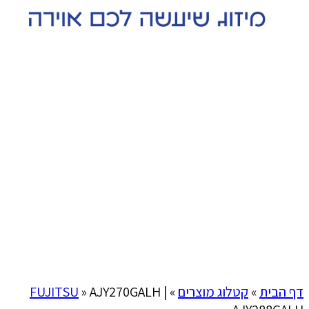
Click to enlarge
דף הבית
»
קטלוג מוצרים
»
AJY270GALH |
»
FUJITSU