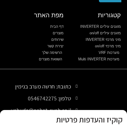
קטגוריות
מפת האתר
מזגנים עיליים INVERTER
דף הבית
מזגנים עיליים on/off
מוצרים
מיני מרכזי INVERTER
שירותים
מיני מרכזי on/off
יצירת קשר
מערכות VRF
הרשימה שלך
מערכות Multi INVERTER
השוואת מוצרים
כתובת: חרשה מערב בנימין
טלפון: 0546742275
yehuda@nahat-ruah.co.il
קוקיז והעדפות פרטיות