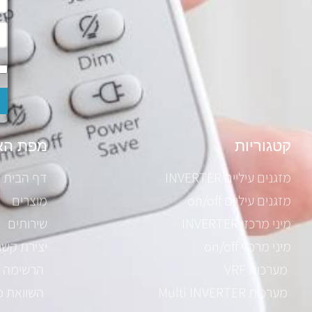
קטגוריות
מפת הא
מזגנים עיליים INVERTER
דף הבית
מזגנים עיליים on/off
מוצרים
מיני מרכזי INVERTER
שירותים
מיני מרכזי on/off
יצירת קשר
מערכות VRF
הרשימה 
מערכות Multi INVERTER
השוואת מ