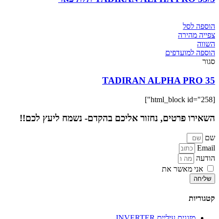
הוספה לסל
צפייה מהירה
השווה
הוספה למועדפים
סגור
35 TADIRAN ALPHA PRO
[html_block id="258"]
השאירו פרטים, נחזור אליכם בהקדם- נשמח ליעץ לכם!!
שם
Email
הודעה
אני מאשר את
מדיניות הפרטיות
של האתר
שליחה
קטגוריות
מזגנים עיליים INVERTER