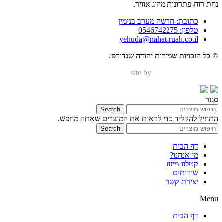
נחת רוח-פתרונות מיזוג אוויר.
כתובת: חרשה מערב בנימין
טלפון: 0546742275
yehuda@nahat-ruah.co.il
© כל הזכויות שמורות יהודה שנדורפי.
site by
Nir Digital Solutions
סגור
Search
התחיל להקליד כדי לראות את המוצרים שאתה מחפש.
Search
דף הבית
מי אנחנו?
קטלוג מיזוג
שירותים
יצירת קשר
Menu
דף הבית