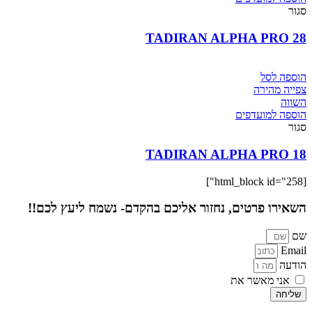
סגור
28 TADIRAN ALPHA PRO
הוספה לסל
צפייה מהירה
השווה
הוספה למועדפים
סגור
18 TADIRAN ALPHA PRO
[html_block id="258"]
השאירו פרטים, נחזור אליכם בהקדם- נשמח ליעץ לכם!!
שם
Email
הודעה
אני מאשר את
מדיניות הפרטיות
של האתר
שליחה