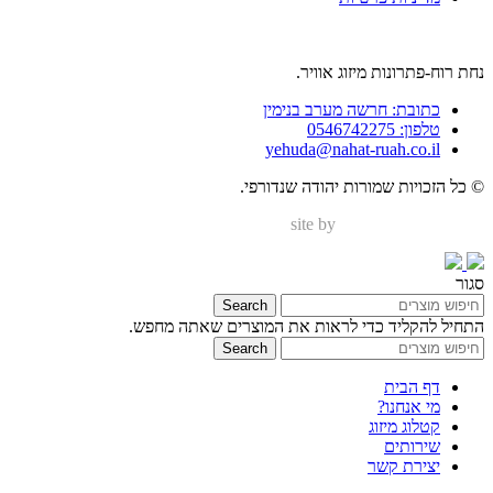
נחת רוח-פתרונות מיזוג אוויר.
כתובת: חרשה מערב בנימין
טלפון: 0546742275
yehuda@nahat-ruah.co.il
© כל הזכויות שמורות יהודה שנדורפי.
site by
Nir Digital Solutions
סגור
Search
התחיל להקליד כדי לראות את המוצרים שאתה מחפש.
Search
דף הבית
מי אנחנו?
קטלוג מיזוג
שירותים
יצירת קשר