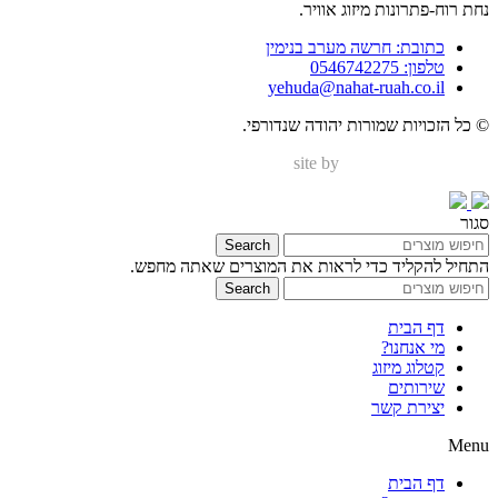
נחת רוח-פתרונות מיזוג אוויר.
כתובת: חרשה מערב בנימין
טלפון: 0546742275
yehuda@nahat-ruah.co.il
© כל הזכויות שמורות יהודה שנדורפי.
site by
Nir Digital Solutions
סגור
Search
התחיל להקליד כדי לראות את המוצרים שאתה מחפש.
Search
דף הבית
מי אנחנו?
קטלוג מיזוג
שירותים
יצירת קשר
Menu
דף הבית