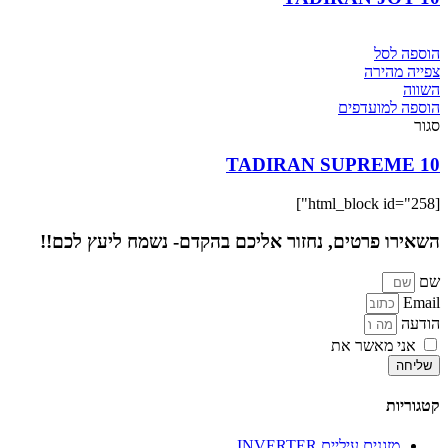
הוספה לסל
צפייה מהירה
השווה
הוספה למועדפים
סגור
TADIRAN SUPREME 10
[html_block id="258"]
השאירו פרטים, נחזור אליכם בהקדם- נשמח ליעץ לכם!!
שם
Email
הודעה
אני מאשר את
מדיניות הפרטיות
של האתר
שליחה
קטגוריות
מזגנים עיליים INVERTER