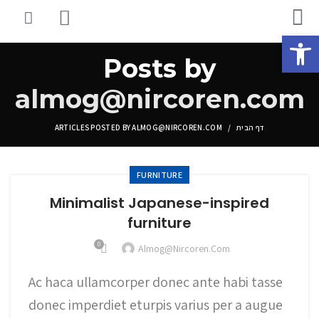
פתח סרגל נגישות
Posts by
almog@nircoren.com
דף הבית
ARTICLES POSTED BY ALMOG@NIRCOREN.COM
FURNITURE
Minimalist Japanese-inspired
furniture
0
Almog@nircoren.com
Ac haca ullamcorper donec ante habi tasse
donec imperdiet eturpis varius per a augue