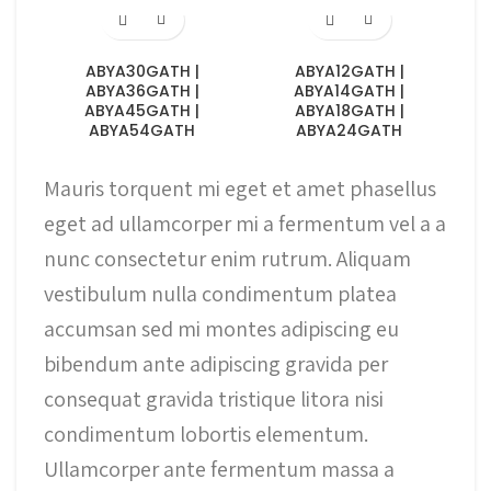
ABYA30GATH |
ABYA12GATH |
ABYA36GATH |
ABYA14GATH |
ABYA45GATH |
ABYA18GATH |
ABYA54GATH
ABYA24GATH
Mauris torquent mi eget et amet phasellus
eget ad ullamcorper mi a fermentum vel a a
nunc consectetur enim rutrum. Aliquam
vestibulum nulla condimentum platea
accumsan sed mi montes adipiscing eu
bibendum ante adipiscing gravida per
consequat gravida tristique litora nisi
condimentum lobortis elementum.
Ullamcorper ante fermentum massa a