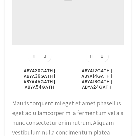
ABYA30GATH |
ABYA12GATH |
ABYA36GATH |
ABYA14GATH |
ABYA45GATH |
ABYA18GATH |
ABYA54GATH
ABYA24GATH
Mauris torquent mi eget et amet phasellus
eget ad ullamcorper mi a fermentum vel a a
nunc consectetur enim rutrum. Aliquam
vestibulum nulla condimentum platea