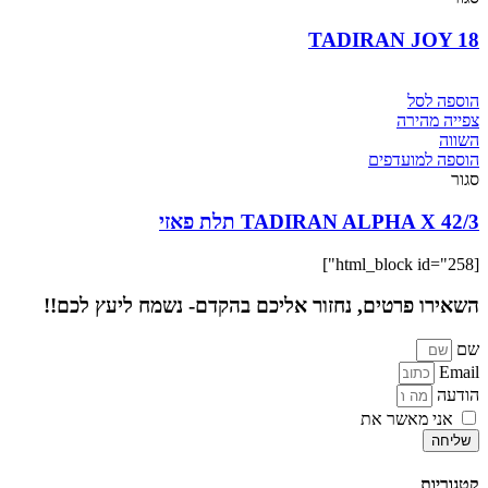
TADIRAN JOY 18
הוספה לסל
צפייה מהירה
השווה
הוספה למועדפים
סגור
TADIRAN ALPHA X 42/3 תלת פאזי
[html_block id="258"]
השאירו פרטים, נחזור אליכם בהקדם- נשמח ליעץ לכם!!
שם
Email
הודעה
אני מאשר את
מדיניות הפרטיות
של האתר
שליחה
קטגוריות