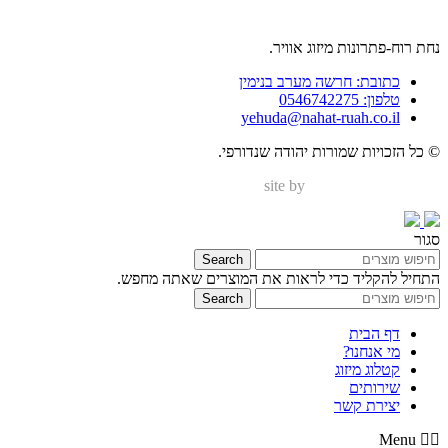
נחת רוח-פתרונות מיזוג אוויר.
כתובת: חרשה מערב בנימין
טלפון: 0546742275
yehuda@nahat-ruah.co.il
© כל הזכויות שמורות יהודה שנדורפי.
site by
Nir Digital Solutions
סגור
Search
התחיל להקליד כדי לראות את המוצרים שאתה מחפש.
Search
דף הבית
מי אנחנו?
קטלוג מיזוג
שירותים
יצירת קשר
Menu