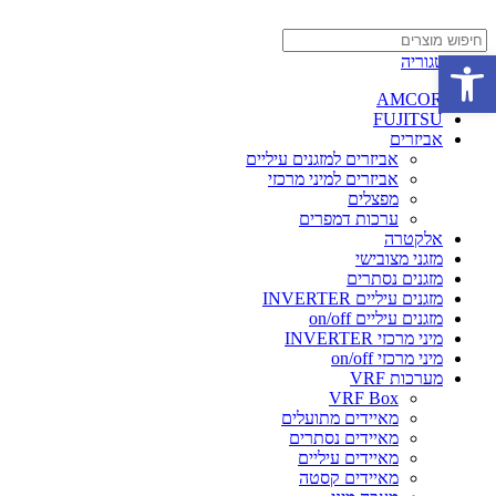
פתח סרגל נגישות
בחר קטגוריה
AMCOR
FUJITSU
אביזרים
אביזרים למזגנים עיליים
אביזרים למיני מרכזי
מפצלים
ערכות דמפרים
אלקטרה
מזגני מצובישי
מזגנים נסתרים
מזגנים עיליים INVERTER
מזגנים עיליים on/off
מיני מרכזי INVERTER
מיני מרכזי on/off
מערכות VRF
VRF Box
מאיידים מתועלים
מאיידים נסתרים
מאיידים עיליים
מאיידים קסטה