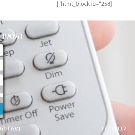
[html_block id="258"]
השאירו
קטגוריות
מפת הא