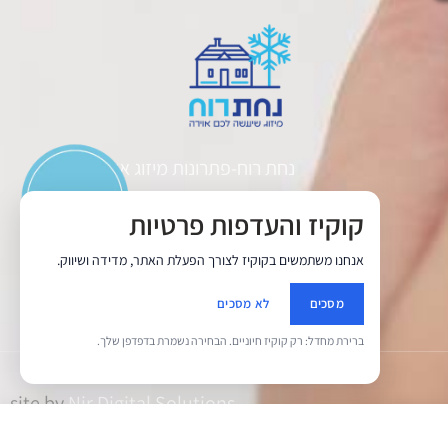
נחת רוח-פתרונות מיזוג אוויר.
קוקיז והעדפות פרטיות
כתובת: חרשה מערב בנימין
אנחנו משתמשים בקוקיז לצורך הפעלת האתר, מדידה ושיווק.
טלפון: 0546742275
מסכים
לא מסכים
yehuda@nahat-ruah.co.il
ברירת מחדל: רק קוקיז חיוניים. הבחירה נשמרת בדפדפן שלך.
site by
Nir Digital Solutions