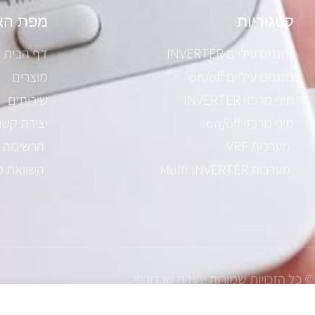
קטגוריות
מפת הא
מזגנים עיליים INVERTER
דף הבית
מזגנים עיליים on/off
מוצרים
מיני מרכזי INVERTER
שירותים
מיני מרכזי on/off
יצירת קשר
מערכות VRF
הרשימה 
מערכות Multi INVERTER
השוואת מ
© כל הזכויות שמורות יהודה שנדורפי.