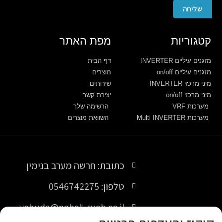
שליחה
קטגוריות
מפת האתר
מזגנים עיליים INVERTER
דף הבית
מזגנים עיליים on/off
מוצרים
מיני מרכזי INVERTER
שירותים
מיני מרכזי on/off
יצירת קשר
מערכות VRF
הרשימה שלך
מערכות Multi INVERTER
השוואת מוצרים
כתובת: חרשה מערב בנימין
טלפון: 0546742275
yehuda@nahat-ruah.co.il