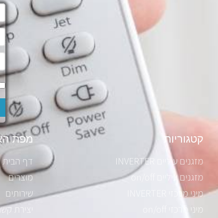
קטגוריות
מפת הא
מזגנים עיליים INVERTER
דף הבית
מזגנים עיליים on/off
מוצרים
מיני מרכזי INVERTER
שירותים
מיני מרכזי on/off
יצירת קשר