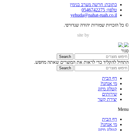
כתובת: חרשה מערב בנימין
טלפון: 0546742275
yehuda@nahat-ruah.co.il
© כל הזכויות שמורות יהודה שנדורפי.
site by
Nir Digital Solutions
סגור
Search
התחיל להקליד כדי לראות את המוצרים שאתה מחפש.
Search
דף הבית
מי אנחנו?
קטלוג מיזוג
שירותים
יצירת קשר
Menu
דף הבית
מי אנחנו?
קטלוג מיזוג