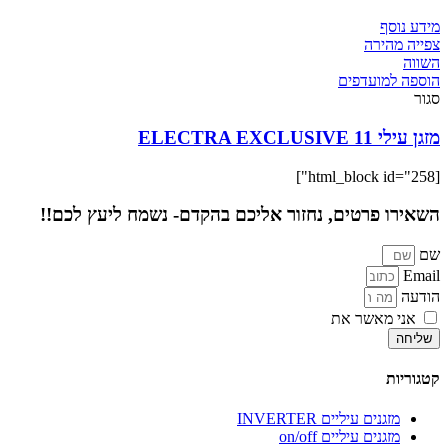
מידע נוסף
צפייה מהירה
השווה
הוספה למועדפים
סגור
מזגן עילי ELECTRA EXCLUSIVE 11
[html_block id="258"]
השאירו פרטים, נחזור אליכם בהקדם- נשמח ליעץ לכם!!
שם
Email
הודעה
אני מאשר את
מדיניות הפרטיות
של האתר
שליחה
קטגוריות
מזגנים עיליים INVERTER
מזגנים עיליים on/off