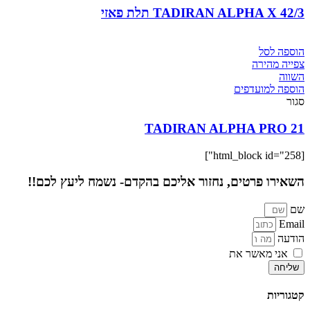
TADIRAN ALPHA X 42/3 תלת פאזי
הוספה לסל
צפייה מהירה
השווה
הוספה למועדפים
סגור
21 TADIRAN ALPHA PRO
[html_block id="258"]
השאירו פרטים, נחזור אליכם בהקדם- נשמח ליעץ לכם!!
שם
Email
הודעה
אני מאשר את
מדיניות הפרטיות
של האתר
שליחה
קטגוריות