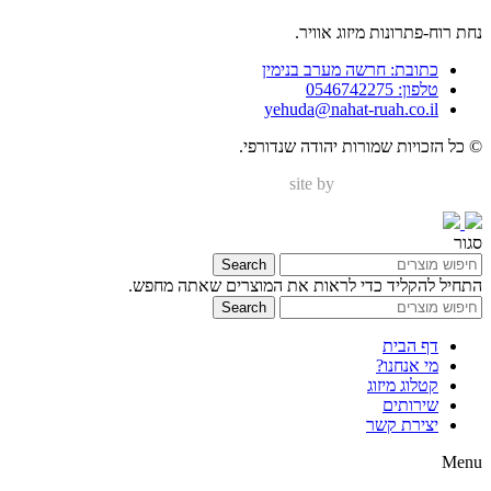
נחת רוח-פתרונות מיזוג אוויר.
כתובת: חרשה מערב בנימין
טלפון: 0546742275
yehuda@nahat-ruah.co.il
© כל הזכויות שמורות יהודה שנדורפי.
site by
Nir Digital Solutions
סגור
Search
התחיל להקליד כדי לראות את המוצרים שאתה מחפש.
Search
דף הבית
מי אנחנו?
קטלוג מיזוג
שירותים
יצירת קשר
Menu